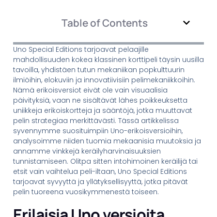
Table of Contents
Uno Special Editions tarjoavat pelaajille
mahdollisuuden kokea klassinen korttipeli täysin uusilla
tavoilla, yhdistäen tutun mekaniikan popkulttuurin
ilmiöihin, elokuviin ja innovatiivisiin pelimekaniikkoihin.
Nämä erikoisversiot eivät ole vain visuaalisia
päivityksiä, vaan ne sisältävät lähes poikkeuksetta
uniikkeja erikoiskortteja ja sääntöjä, jotka muuttavat
pelin strategiaa merkittävästi. Tässä artikkelissa
syvennymme suosituimpiin Uno-erikoisversioihin,
analysoimme niiden tuomia mekaanisia muutoksia ja
annamme vinkkejä keräilyharvinaisuuksien
tunnistamiseen. Olitpa sitten intohimoinen keräilijä tai
etsit vain vaihtelua peli-iltaan, Uno Special Editions
tarjoavat syvyyttä ja yllätyksellisyyttä, jotka pitävät
pelin tuoreena vuosikymmenestä toiseen.
Erilaisia Uno versioita