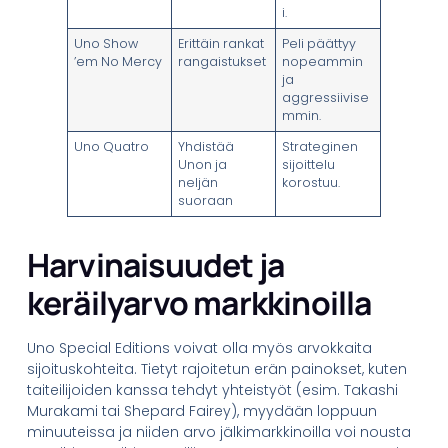
i.
Uno Show
Erittäin rankat
Peli päättyy
’em No Mercy
rangaistukset
nopeammin
ja
aggressiivise
mmin.
Uno Quatro
Yhdistää
Strateginen
Unon ja
sijoittelu
neljän
korostuu.
suoraan
Harvinaisuudet ja
keräilyarvo markkinoilla
Uno Special Editions voivat olla myös arvokkaita
sijoituskohteita. Tietyt rajoitetun erän painokset, kuten
taiteilijoiden kanssa tehdyt yhteistyöt (esim. Takashi
Murakami tai Shepard Fairey), myydään loppuun
minuuteissa ja niiden arvo jälkimarkkinoilla voi nousta