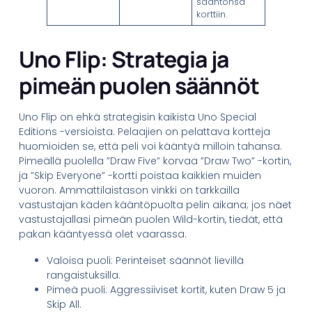
sääntönsä
korttiin.
Uno Flip: Strategia ja
pimeän puolen säännöt
Uno Flip on ehkä strategisin kaikista Uno Special
Editions -versioista. Pelaajien on pelattava kortteja
huomioiden se, että peli voi kääntyä milloin tahansa.
Pimeällä puolella ”Draw Five” korvaa ”Draw Two” -kortin,
ja ”Skip Everyone” -kortti poistaa kaikkien muiden
vuoron. Ammattilaistason vinkki on tarkkailla
vastustajan käden kääntöpuolta pelin aikana; jos näet
vastustajallasi pimeän puolen Wild-kortin, tiedät, että
pakan kääntyessä olet vaarassa.
Valoisa puoli: Perinteiset säännöt lievillä
rangaistuksilla.
Pimeä puoli: Aggressiiviset kortit, kuten Draw 5 ja
Skip All.