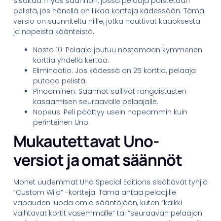
sisältää myös säännön, jossa pelaaja poistetaan
pelistä, jos hänellä on liikaa kortteja kädessään. Tämä
versio on suunniteltu niille, jotka nauttivat kaaoksesta
ja nopeista käänteistä.
Nosto 10: Pelaaja joutuu nostamaan kymmenen
korttia yhdellä kertaa.
Eliminaatio: Jos kädessä on 25 korttia, pelaaja
putoaa pelistä.
Pinoaminen: Säännöt sallivat rangaistusten
kasaamisen seuraavalle pelaajalle.
Nopeus: Peli päättyy usein nopeammin kuin
perinteinen Uno.
Mukautettavat Uno-
versiot ja omat säännöt
Monet uudemmat Uno Special Editions sisältävät tyhjiä
”Custom Wild” -kortteja. Tämä antaa pelaajille
vapauden luoda omia sääntöjään, kuten ”kaikki
vaihtavat kortit vasemmalle” tai ”seuraavan pelaajan