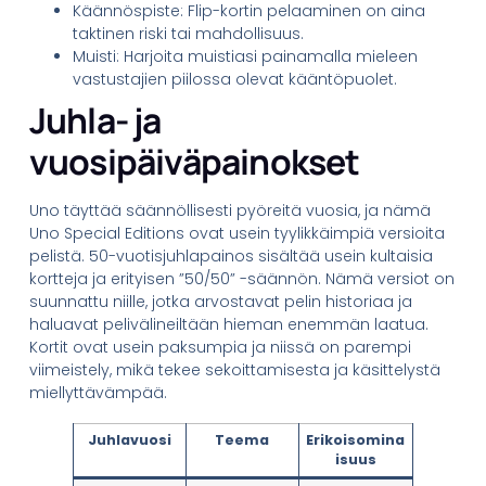
Käännöspiste: Flip-kortin pelaaminen on aina
taktinen riski tai mahdollisuus.
Muisti: Harjoita muistiasi painamalla mieleen
vastustajien piilossa olevat kääntöpuolet.
Juhla- ja
vuosipäiväpainokset
Uno täyttää säännöllisesti pyöreitä vuosia, ja nämä
Uno Special Editions ovat usein tyylikkäimpiä versioita
pelistä. 50-vuotisjuhlapainos sisältää usein kultaisia
kortteja ja erityisen ”50/50” -säännön. Nämä versiot on
suunnattu niille, jotka arvostavat pelin historiaa ja
haluavat pelivälineiltään hieman enemmän laatua.
Kortit ovat usein paksumpia ja niissä on parempi
viimeistely, mikä tekee sekoittamisesta ja käsittelystä
miellyttävämpää.
Juhlavuosi
Teema
Erikoisomina
isuus