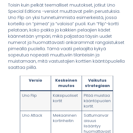
Toisin kuin pelkät teemalliset muutokset, jotkut Uno
Special Editions -versiot muuttavat pelin perustuksia.
Uno Flip on yksi tunnetuimmista esimerkeistä, jossa
korteilla on ”pimeä” ja ”valoisa” puoli. Kun ”Flip”-kortti
pelataan, koko pakka ja kaikkien pelaajien kädet
käännetään ympäri, mikä paljastaa täysin uudet
numerot ja huomattavasti ankarammat rangaistukset
pimeällä puolella. Tämä vaatii pelaajilta kykyä
sopeutua nopeasti muuttuviin tilanteisiin ja
muistamaan, mitä vastustajien korttien kääntöpuolella
saattaa piillä.
Versio
Keskeinen
Vaikutus
muutos
strategiaan
Uno Flip
Kaksipuoliset
Pitää muistaa
kortit
kääntöpuolen
kortit.
Uno Attack
Mekaaninen
Sattumanvar
kortinheitin
aisuus
lisääntyy
huomattavast