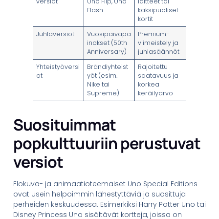
versiot
Uno Flip, Uno
laitteet tai
Flash
kaksipuoliset
kortit
Juhlaversiot
Vuosipäiväpa
Premium-
inokset (50th
viimeistely ja
Anniversary)
juhlasäännöt
Yhteistyöversi
Brändiyhteist
Rajoitettu
ot
yöt (esim.
saatavuus ja
Nike tai
korkea
Supreme)
keräilyarvo
Suosituimmat
popkulttuuriin perustuvat
versiot
Elokuva- ja animaatioteemaiset Uno Special Editions
ovat usein helpoimmin lähestyttäviä ja suosittuja
perheiden keskuudessa. Esimerkiksi Harry Potter Uno tai
Disney Princess Uno sisältävät kortteja, joissa on