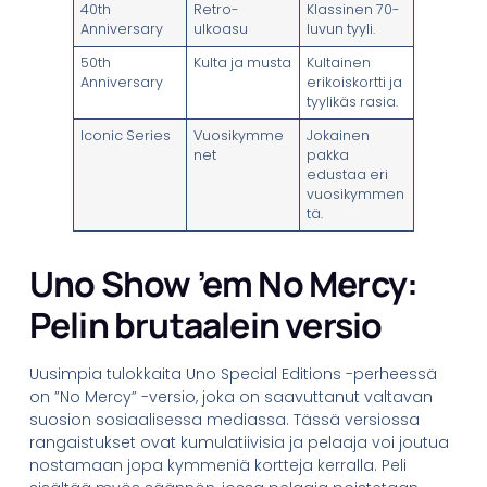
40th
Retro-
Klassinen 70-
Anniversary
ulkoasu
luvun tyyli.
50th
Kulta ja musta
Kultainen
Anniversary
erikoiskortti ja
tyylikäs rasia.
Iconic Series
Vuosikymme
Jokainen
net
pakka
edustaa eri
vuosikymmen
tä.
Uno Show ’em No Mercy:
Pelin brutaalein versio
Uusimpia tulokkaita Uno Special Editions -perheessä
on ”No Mercy” -versio, joka on saavuttanut valtavan
suosion sosiaalisessa mediassa. Tässä versiossa
rangaistukset ovat kumulatiivisia ja pelaaja voi joutua
nostamaan jopa kymmeniä kortteja kerralla. Peli