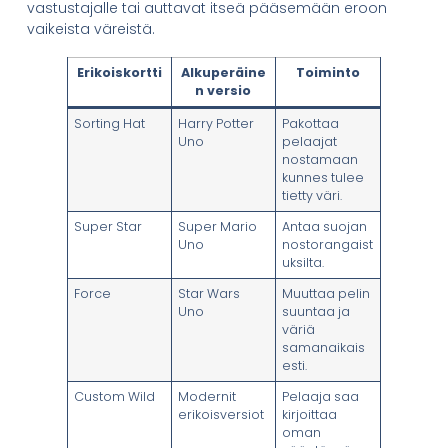
vastustajalle tai auttavat itseä pääsemään eroon
vaikeista väreistä.
Erikoiskortti
Alkuperäine
Toiminto
n versio
Sorting Hat
Harry Potter
Pakottaa
Uno
pelaajat
nostamaan
kunnes tulee
tietty väri.
Super Star
Super Mario
Antaa suojan
Uno
nostorangaist
uksilta.
Force
Star Wars
Muuttaa pelin
Uno
suuntaa ja
väriä
samanaikais
esti.
Custom Wild
Modernit
Pelaaja saa
erikoisversiot
kirjoittaa
oman