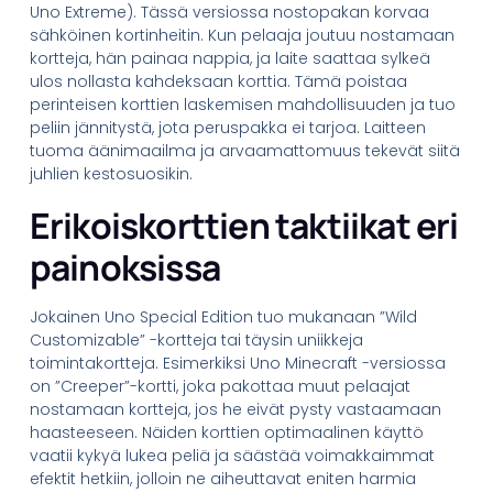
Uno Extreme). Tässä versiossa nostopakan korvaa
sähköinen kortinheitin. Kun pelaaja joutuu nostamaan
kortteja, hän painaa nappia, ja laite saattaa sylkeä
ulos nollasta kahdeksaan korttia. Tämä poistaa
perinteisen korttien laskemisen mahdollisuuden ja tuo
peliin jännitystä, jota peruspakka ei tarjoa. Laitteen
tuoma äänimaailma ja arvaamattomuus tekevät siitä
juhlien kestosuosikin.
Erikoiskorttien taktiikat eri
painoksissa
Jokainen Uno Special Edition tuo mukanaan ”Wild
Customizable” -kortteja tai täysin uniikkeja
toimintakortteja. Esimerkiksi Uno Minecraft -versiossa
on ”Creeper”-kortti, joka pakottaa muut pelaajat
nostamaan kortteja, jos he eivät pysty vastaamaan
haasteeseen. Näiden korttien optimaalinen käyttö
vaatii kykyä lukea peliä ja säästää voimakkaimmat
efektit hetkiin, jolloin ne aiheuttavat eniten harmia