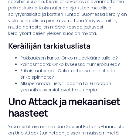
satoihin euroihin. Keräilijät arvostavat avaamattomia
pakkauksia, erikoismateriaaleja kuten metallisia
säilytysrasioita ja korttien kuntoa. Suomessa keräily on
vielä suhteellisen pientä verrattuna Yhdysvaltoihin,
mutta harrastajien määrä kasvaa jatkuvasti
keräilykorttipelien yleisen suosion myötä.
Keräilijän tarkistuslista
Pakkauksen kunto: Onko muovikääre tallella?
Painosmäärä: Onko kyseessä numeroitu erä?
Erikoismateriaali: Onko korteissa foliointia tai
erikoispinnoite?
Alkuperämaa: Tietyt Japanin tai Euroopan
yksinoikeusversiot ovat halutumpia.
Uno Attack ja mekaaniset
haasteet
Yksi merkittävimmistä Uno Special Editions -haaroista
on Uno Attack (tunnetaan joissakin maissa nimellä