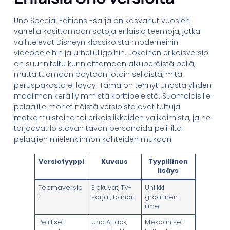
Uno Special Editions -sarja on kasvanut vuosien
varrella käsittämään satoja erilaisia teemoja, jotka
vaihtelevat Disneyn klassikoista moderneihin
videopeleihin ja urheiluliigoihin. Jokainen erikoisversio
on suunniteltu kunnioittamaan alkuperäistä peliä,
mutta tuomaan pöytään jotain sellaista, mitä
peruspakasta ei löydy. Tämä on tehnyt Unosta yhden
maailman keräillyimmistä korttipeleistä. Suomalaisille
pelaajille monet näistä versioista ovat tuttuja
matkamuistoina tai erikoisliikkeiden valikoimista, ja ne
tarjoavat loistavan tavan personoida peli-ilta
pelaajien mielenkiinnon kohteiden mukaan.
Versiotyyppi
Kuvaus
Tyypillinen
lisäys
Teemaversio
Elokuvat, TV-
Uniikki
t
sarjat, bändit
graafinen
ilme
Pelilliset
Uno Attack,
Mekaaniset