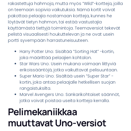
rakastettuja hahmoja, mutta myös ”Wild”-kortteja, joilla
on teemaan sopivia vaikutuksia. Nämä kortit voivat
pakottaa pelaajia nostamaan kortteja, kunnes he
löytävät tietyn hahmon, tai estää vastustajia
käyttämästä tiettyjä toimintoja. Teemaversiot tekevät
pelistä visuaalisesti houkuttelevan ja ne ovat usein
portti syvempään harrastuneisuuteen.
Harry Potter Uno: Sisältää ”Sorting Hat” -kortin,
joka määrittää pelaajien kohtalon.
Star Wars Uno: Usein mukana voimaan liittyviä
erikoissääntöjä, jotka vaikuttavat pelisuuntaan.
Super Mario Uno: Sisältää usein ”Super Star” -
kortin, joka antaa pelaajalle hetkellisen suojan
rangaistuksilta.
Marvel Avengers Uno: Sankarikohtaiset säännöt,
jotka voivat poistaa useita kortteja kerralla.
Pelimekaniikkaa
muuttavat Uno-versiot