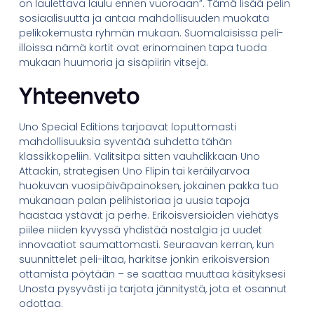
on laulettava laulu ennen vuoroaan”. Tämä lisää pelin
sosiaalisuutta ja antaa mahdollisuuden muokata
pelikokemusta ryhmän mukaan. Suomalaisissa peli-
illoissa nämä kortit ovat erinomainen tapa tuoda
mukaan huumoria ja sisäpiirin vitsejä.
Yhteenveto
Uno Special Editions tarjoavat loputtomasti
mahdollisuuksia syventää suhdetta tähän
klassikkopeliin. Valitsitpa sitten vauhdikkaan Uno
Attackin, strategisen Uno Flipin tai keräilyarvoa
huokuvan vuosipäiväpainoksen, jokainen pakka tuo
mukanaan palan pelihistoriaa ja uusia tapoja
haastaa ystävät ja perhe. Erikoisversioiden viehätys
piilee niiden kyvyssä yhdistää nostalgia ja uudet
innovaatiot saumattomasti. Seuraavan kerran, kun
suunnittelet peli-iltaa, harkitse jonkin erikoisversion
ottamista pöytään – se saattaa muuttaa käsityksesi
Unosta pysyvästi ja tarjota jännitystä, jota et osannut
odottaa.